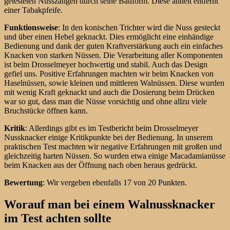
getesteten Nusszangen durch seine Bauform. Diese ähnelt entfernt
einer Tabakpfeife.
Funktionsweise
: In den konischen Trichter wird die Nuss gesteckt
und über einen Hebel geknackt. Dies ermöglicht eine einhändige
Bedienung und dank der guten Kraftverstärkung auch ein einfaches
Knacken von starken Nüssen. Die Verarbeitung aller Komponenten
ist beim Drosselmeyer hochwertig und stabil. Auch das Design
gefiel uns. Positive Erfahrungen machten wir beim Knacken von
Haselnüssen, sowie kleinen und mittleren Walnüssen. Diese wurden
mit wenig Kraft geknackt und auch die Dosierung beim Drücken
war so gut, dass man die Nüsse vorsichtig und ohne allzu viele
Bruchstücke öffnen kann.
Kritik
: Allerdings gibt es im Testbericht beim Drosselmeyer
Nussknacker einige Kritikpunkte bei der Bedienung. In unserem
praktischen Test machten wir negative Erfahrungen mit großen und
gleichzeitig harten Nüssen. So wurden etwa einige Macadamianüsse
beim Knacken aus der Öffnung nach oben heraus gedrückt.
Bewertung
: Wir vergeben ebenfalls 17 von 20 Punkten.
Worauf man bei einem Walnussknacker
im Test achten sollte