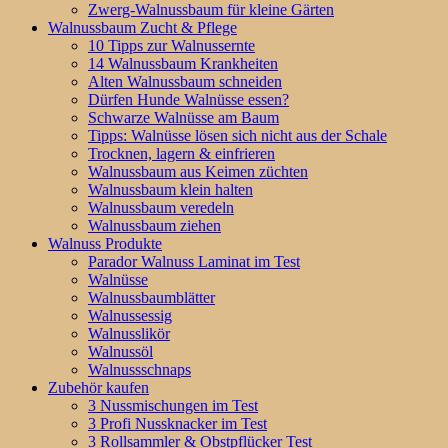
Zwerg-Walnussbaum für kleine Gärten
Walnussbaum Zucht & Pflege
10 Tipps zur Walnussernte
14 Walnussbaum Krankheiten
Alten Walnussbaum schneiden
Dürfen Hunde Walnüsse essen?
Schwarze Walnüsse am Baum
Tipps: Walnüsse lösen sich nicht aus der Schale
Trocknen, lagern & einfrieren
Walnussbaum aus Keimen züchten
Walnussbaum klein halten
Walnussbaum veredeln
Walnussbaum ziehen
Walnuss Produkte
Parador Walnuss Laminat im Test
Walnüsse
Walnussbaumblätter
Walnussessig
Walnusslikör
Walnussöl
Walnussschnaps
Zubehör kaufen
3 Nussmischungen im Test
3 Profi Nussknacker im Test
3 Rollsammler & Obstpflücker Test