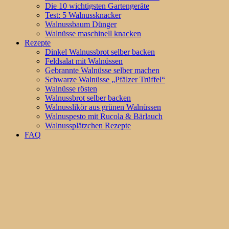
Die 10 wichtigsten Gartengeräte
Test: 5 Walnussknacker
Walnussbaum Dünger
Walnüsse maschinell knacken
Rezepte
Dinkel Walnussbrot selber backen
Feldsalat mit Walnüssen
Gebrannte Walnüsse selber machen
Schwarze Walnüsse „Pfälzer Trüffel“
Walnüsse rösten
Walnussbrot selber backen
Walnusslikör aus grünen Walnüssen
Walnuspesto mit Rucola & Bärlauch
Walnussplätzchen Rezepte
FAQ