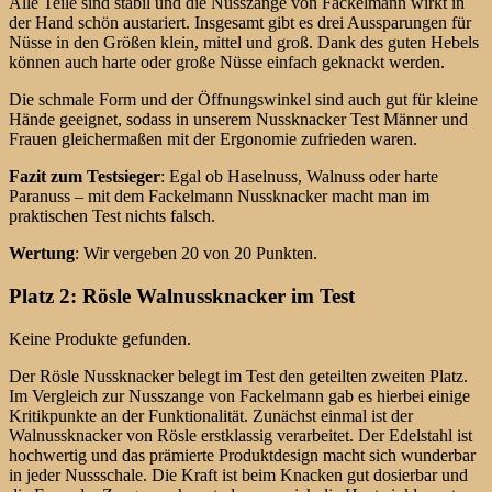
Alle Teile sind stabil und die Nusszange von Fackelmann wirkt in
der Hand schön austariert. Insgesamt gibt es drei Aussparungen für
Nüsse in den Größen klein, mittel und groß. Dank des guten Hebels
können auch harte oder große Nüsse einfach geknackt werden.
Die schmale Form und der Öffnungswinkel sind auch gut für kleine
Hände geeignet, sodass in unserem Nussknacker Test Männer und
Frauen gleichermaßen mit der Ergonomie zufrieden waren.
Fazit zum Testsieger
: Egal ob Haselnuss, Walnuss oder harte
Paranuss – mit dem Fackelmann Nussknacker macht man im
praktischen Test nichts falsch.
Wertung
: Wir vergeben 20 von 20 Punkten.
Platz 2: Rösle Walnussknacker im Test
Keine Produkte gefunden.
Der Rösle Nussknacker belegt im Test den geteilten zweiten Platz.
Im Vergleich zur Nusszange von Fackelmann gab es hierbei einige
Kritikpunkte an der Funktionalität. Zunächst einmal ist der
Walnussknacker von Rösle erstklassig verarbeitet. Der Edelstahl ist
hochwertig und das prämierte Produktdesign macht sich wunderbar
in jeder Nussschale. Die Kraft ist beim Knacken gut dosierbar und