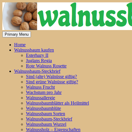
Skip
to
content
Primary Menu
Home
Walnussbaum kaufen
Esterhazy II
Juglans Regia
Rote Walnuss Rosette
Walnussbaum-Steckbrief
Sind (alte) Walnüsse giftig?
Sind grüne Walnüsse giftig?
Walnuss Frucht
Wachstum pro Jahr
Walnussallergie
Walnussbaumblätter als Heilmittel
Walnussbaumblüte
Walnussbaum Sorten
Walnussbaum-Steckbrief
Walnussbaum Wurzel
Walnussholz – Eigenschaften