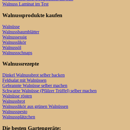
Walnuss Laminat im Test
Walnussprodukte kaufen
Walnüsse
Walnussbaumblätter
Walnussessig
Walnusslikör
Walnussöl
Walnussschnaps
Walnussrezepte
Dinkel Walnussbrot selber backen
Feldsalat mit Walnüssen
Gebrannte Walnüsse selber machen
Schwarze Walnüsse (Pfälzer Trüffel) selber machen
Walnüsse rösten
Walnussbrot
Walnusslikör aus grünen Walnüssen
Walnusspesto
Walnussplätzchen
Die besten Gartengeräte: