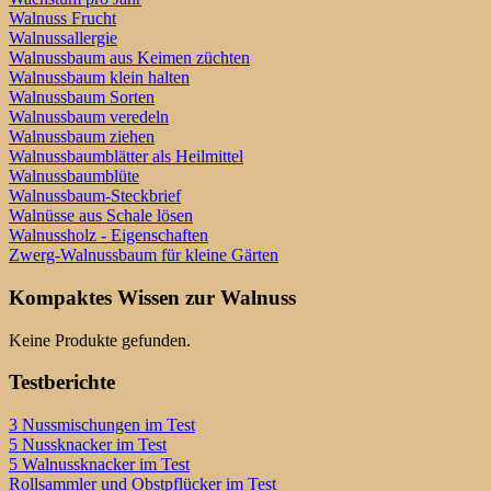
Walnuss Frucht
Walnussallergie
Walnussbaum aus Keimen züchten
Walnussbaum klein halten
Walnussbaum Sorten
Walnussbaum veredeln
Walnussbaum ziehen
Walnussbaumblätter als Heilmittel
Walnussbaumblüte
Walnussbaum-Steckbrief
Walnüsse aus Schale lösen
Walnussholz - Eigenschaften
Zwerg-Walnussbaum für kleine Gärten
Kompaktes Wissen zur Walnuss
Keine Produkte gefunden.
Testberichte
3 Nussmischungen im Test
5 Nussknacker im Test
5 Walnussknacker im Test
Rollsammler und Obstpflücker im Test