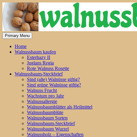
Skip
to
content
Primary Menu
Home
Walnussbaum kaufen
Esterhazy II
Juglans Regia
Rote Walnuss Rosette
Walnussbaum-Steckbrief
Sind (alte) Walnüsse giftig?
Sind grüne Walnüsse giftig?
Walnuss Frucht
Wachstum pro Jahr
Walnussallergie
Walnussbaumblätter als Heilmittel
Walnussbaumblüte
Walnussbaum Sorten
Walnussbaum-Steckbrief
Walnussbaum Wurzel
Walnussholz – Eigenschaften