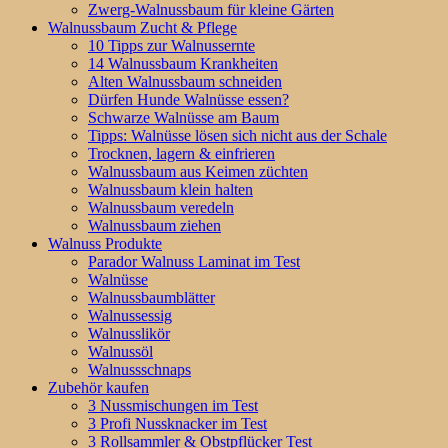
Zwerg-Walnussbaum für kleine Gärten
Walnussbaum Zucht & Pflege
10 Tipps zur Walnussernte
14 Walnussbaum Krankheiten
Alten Walnussbaum schneiden
Dürfen Hunde Walnüsse essen?
Schwarze Walnüsse am Baum
Tipps: Walnüsse lösen sich nicht aus der Schale
Trocknen, lagern & einfrieren
Walnussbaum aus Keimen züchten
Walnussbaum klein halten
Walnussbaum veredeln
Walnussbaum ziehen
Walnuss Produkte
Parador Walnuss Laminat im Test
Walnüsse
Walnussbaumblätter
Walnussessig
Walnusslikör
Walnussöl
Walnussschnaps
Zubehör kaufen
3 Nussmischungen im Test
3 Profi Nussknacker im Test
3 Rollsammler & Obstpflücker Test