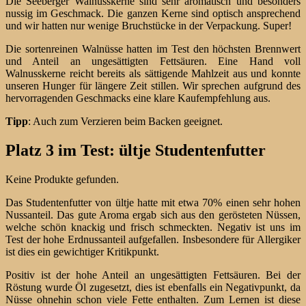
Die Seeberger Walnusskerne sind sehr aromatisch und besonders
nussig im Geschmack. Die ganzen Kerne sind optisch ansprechend
und wir hatten nur wenige Bruchstücke in der Verpackung. Super!
Die sortenreinen Walnüsse hatten im Test den höchsten Brennwert
und Anteil an ungesättigten Fettsäuren. Eine Hand voll
Walnusskerne reicht bereits als sättigende Mahlzeit aus und konnte
unseren Hunger für längere Zeit stillen. Wir sprechen aufgrund des
hervorragenden Geschmacks eine klare Kaufempfehlung aus.
Tipp
: Auch zum Verzieren beim Backen geeignet.
Platz 3 im Test: ültje Studentenfutter
Keine Produkte gefunden.
Das Studentenfutter von ültje hatte mit etwa 70% einen sehr hohen
Nussanteil. Das gute Aroma ergab sich aus den gerösteten Nüssen,
welche schön knackig und frisch schmeckten. Negativ ist uns im
Test der hohe Erdnussanteil aufgefallen. Insbesondere für Allergiker
ist dies ein gewichtiger Kritikpunkt.
Positiv ist der hohe Anteil an ungesättigten Fettsäuren. Bei der
Röstung wurde Öl zugesetzt, dies ist ebenfalls ein Negativpunkt, da
Nüsse ohnehin schon viele Fette enthalten. Zum Lernen ist diese