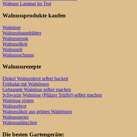
Walnuss Laminat im Test
Walnussprodukte kaufen
Walnüsse
Walnussbaumblätter
Walnussessig
Walnusslikör
Walnussöl
Walnussschnaps
Walnussrezepte
Dinkel Walnussbrot selber backen
Feldsalat mit Walnüssen
Gebrannte Walnüsse selber machen
Schwarze Walnüsse (Pfälzer Trüffel) selber machen
Walnüsse rösten
Walnussbrot
Walnusslikör aus grünen Walnüssen
Walnusspesto
Walnussplätzchen
Die besten Gartengeräte: