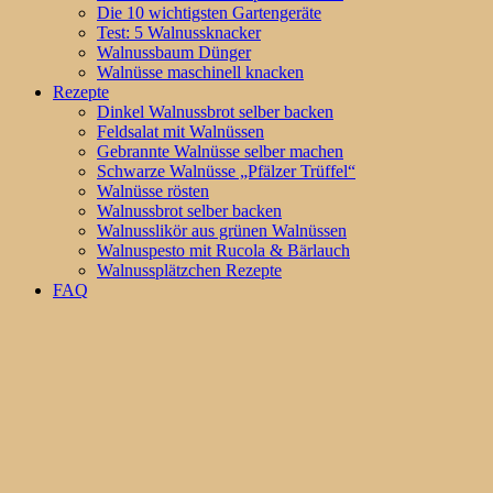
Die 10 wichtigsten Gartengeräte
Test: 5 Walnussknacker
Walnussbaum Dünger
Walnüsse maschinell knacken
Rezepte
Dinkel Walnussbrot selber backen
Feldsalat mit Walnüssen
Gebrannte Walnüsse selber machen
Schwarze Walnüsse „Pfälzer Trüffel“
Walnüsse rösten
Walnussbrot selber backen
Walnusslikör aus grünen Walnüssen
Walnuspesto mit Rucola & Bärlauch
Walnussplätzchen Rezepte
FAQ