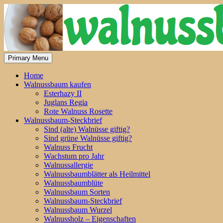
Skip
to
content
Primary Menu
Home
Walnussbaum kaufen
Esterhazy II
Juglans Regia
Rote Walnuss Rosette
Walnussbaum-Steckbrief
Sind (alte) Walnüsse giftig?
Sind grüne Walnüsse giftig?
Walnuss Frucht
Wachstum pro Jahr
Walnussallergie
Walnussbaumblätter als Heilmittel
Walnussbaumblüte
Walnussbaum Sorten
Walnussbaum-Steckbrief
Walnussbaum Wurzel
Walnussholz – Eigenschaften