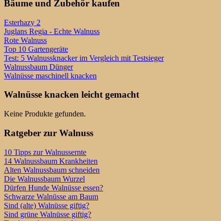
Bäume und Zubehör kaufen
Esterhazy 2
Juglans Regia - Echte Walnuss
Rote Walnuss
Top 10 Gartengeräte
Test: 5 Walnussknacker im Vergleich mit Testsieger
Walnussbaum Dünger
Walnüsse maschinell knacken
Walnüsse knacken leicht gemacht
Keine Produkte gefunden.
Ratgeber zur Walnuss
10 Tipps zur Walnussernte
14 Walnussbaum Krankheiten
Alten Walnussbaum schneiden
Die Walnussbaum Wurzel
Dürfen Hunde Walnüsse essen?
Schwarze Walnüsse am Baum
Sind (alte) Walnüsse giftig?
Sind grüne Walnüsse giftig?