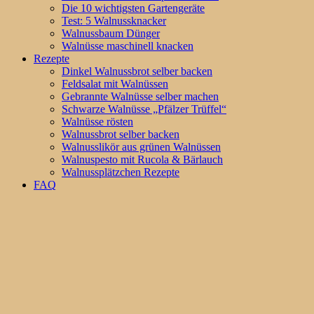
Die 10 wichtigsten Gartengeräte
Test: 5 Walnussknacker
Walnussbaum Dünger
Walnüsse maschinell knacken
Rezepte
Dinkel Walnussbrot selber backen
Feldsalat mit Walnüssen
Gebrannte Walnüsse selber machen
Schwarze Walnüsse „Pfälzer Trüffel“
Walnüsse rösten
Walnussbrot selber backen
Walnusslikör aus grünen Walnüssen
Walnuspesto mit Rucola & Bärlauch
Walnussplätzchen Rezepte
FAQ