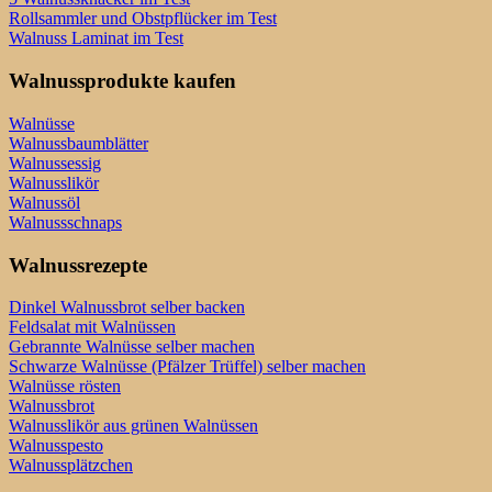
Rollsammler und Obstpflücker im Test
Walnuss Laminat im Test
Walnussprodukte kaufen
Walnüsse
Walnussbaumblätter
Walnussessig
Walnusslikör
Walnussöl
Walnussschnaps
Walnussrezepte
Dinkel Walnussbrot selber backen
Feldsalat mit Walnüssen
Gebrannte Walnüsse selber machen
Schwarze Walnüsse (Pfälzer Trüffel) selber machen
Walnüsse rösten
Walnussbrot
Walnusslikör aus grünen Walnüssen
Walnusspesto
Walnussplätzchen