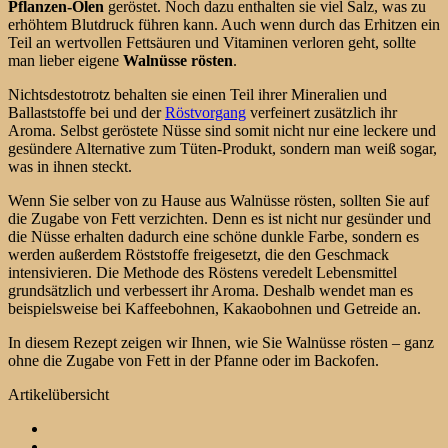
Pflanzen-Ölen
geröstet. Noch dazu enthalten sie viel Salz, was zu
erhöhtem Blutdruck führen kann. Auch wenn durch das Erhitzen ein
Teil an wertvollen Fettsäuren und Vitaminen verloren geht, sollte
man lieber eigene
Walnüsse rösten
.
Nichtsdestotrotz behalten sie einen Teil ihrer Mineralien und
Ballaststoffe bei und der
Röstvorgang
verfeinert zusätzlich ihr
Aroma. Selbst geröstete Nüsse sind somit nicht nur eine leckere und
gesündere Alternative zum Tüten-Produkt, sondern man weiß sogar,
was in ihnen steckt.
Wenn Sie selber von zu Hause aus Walnüsse rösten, sollten Sie auf
die Zugabe von Fett verzichten. Denn es ist nicht nur gesünder und
die Nüsse erhalten dadurch eine schöne dunkle Farbe, sondern es
werden außerdem Röststoffe freigesetzt, die den Geschmack
intensivieren. Die Methode des Röstens veredelt Lebensmittel
grundsätzlich und verbessert ihr Aroma. Deshalb wendet man es
beispielsweise bei Kaffeebohnen, Kakaobohnen und Getreide an.
In diesem Rezept zeigen wir Ihnen, wie Sie Walnüsse rösten – ganz
ohne die Zugabe von Fett in der Pfanne oder im Backofen.
Artikelübersicht