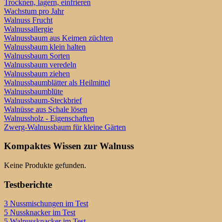
Trocknen, lagern, einfrieren
Wachstum pro Jahr
Walnuss Frucht
Walnussallergie
Walnussbaum aus Keimen züchten
Walnussbaum klein halten
Walnussbaum Sorten
Walnussbaum veredeln
Walnussbaum ziehen
Walnussbaumblätter als Heilmittel
Walnussbaumblüte
Walnussbaum-Steckbrief
Walnüsse aus Schale lösen
Walnussholz - Eigenschaften
Zwerg-Walnussbaum für kleine Gärten
Kompaktes Wissen zur Walnuss
Keine Produkte gefunden.
Testberichte
3 Nussmischungen im Test
5 Nussknacker im Test
5 Walnussknacker im Test