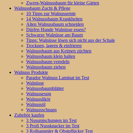
Zwerg-Walnussbaum für kleine Gärten
Walnussbaum Zucht & Pflege
10 Tipps zur Walnussernte
14 Walnussbaum Krankheiten
Alten Walnussbaum schneiden
Dürfen Hunde Walnüsse essen?
Schwarze Walnüsse am Baum
Tipps: Walnüsse lösen sich nicht aus der Schale
Trocknen, lagern & einfrieren
Walnussbaum aus Keimen züchten
Walnussbaum klein halten
Walnussbaum veredeln
Walnussbaum ziehen
Walnuss Produkte
Parador Walnuss Laminat im Test
Walnüsse
Walnussbaumblätter
Walnussessig
Walnusslikör
Walnussöl
Walnussschnaps
Zubehör kaufen
3 Nussmischungen im Test
3 Profi Nussknacker im Test
3 Rollsammler & Obstpflücker Test