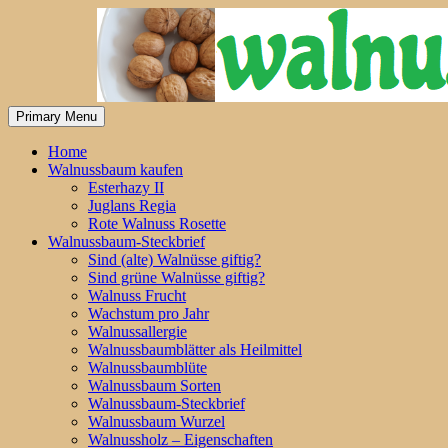
Skip
to
content
Primary Menu
Home
Walnussbaum kaufen
Esterhazy II
Juglans Regia
Rote Walnuss Rosette
Walnussbaum-Steckbrief
Sind (alte) Walnüsse giftig?
Sind grüne Walnüsse giftig?
Walnuss Frucht
Wachstum pro Jahr
Walnussallergie
Walnussbaumblätter als Heilmittel
Walnussbaumblüte
Walnussbaum Sorten
Walnussbaum-Steckbrief
Walnussbaum Wurzel
Walnussholz – Eigenschaften