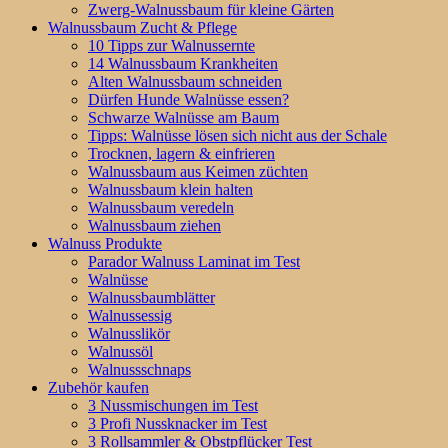
Zwerg-Walnussbaum für kleine Gärten
Walnussbaum Zucht & Pflege
10 Tipps zur Walnussernte
14 Walnussbaum Krankheiten
Alten Walnussbaum schneiden
Dürfen Hunde Walnüsse essen?
Schwarze Walnüsse am Baum
Tipps: Walnüsse lösen sich nicht aus der Schale
Trocknen, lagern & einfrieren
Walnussbaum aus Keimen züchten
Walnussbaum klein halten
Walnussbaum veredeln
Walnussbaum ziehen
Walnuss Produkte
Parador Walnuss Laminat im Test
Walnüsse
Walnussbaumblätter
Walnussessig
Walnusslikör
Walnussöl
Walnussschnaps
Zubehör kaufen
3 Nussmischungen im Test
3 Profi Nussknacker im Test
3 Rollsammler & Obstpflücker Test