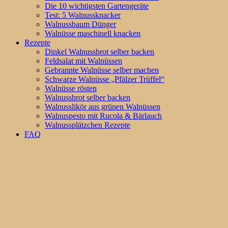
Die 10 wichtigsten Gartengeräte
Test: 5 Walnussknacker
Walnussbaum Dünger
Walnüsse maschinell knacken
Rezepte
Dinkel Walnussbrot selber backen
Feldsalat mit Walnüssen
Gebrannte Walnüsse selber machen
Schwarze Walnüsse „Pfälzer Trüffel“
Walnüsse rösten
Walnussbrot selber backen
Walnusslikör aus grünen Walnüssen
Walnuspesto mit Rucola & Bärlauch
Walnussplätzchen Rezepte
FAQ