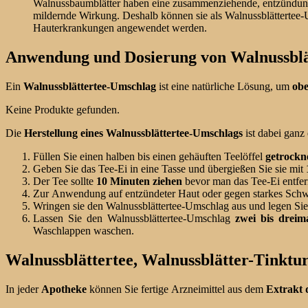
Walnussbaumblätter haben eine zusammenziehende, entzündu
mildernde Wirkung. Deshalb können sie als Walnussblätterte
Hauterkrankungen angewendet werden.
Anwendung und Dosierung von Walnussblät
Ein
Walnussblättertee-Umschlag
ist eine natürliche Lösung, um
obe
Keine Produkte gefunden.
Die
Herstellung eines Walnussblättertee-Umschlags
ist dabei ganz 
Füllen Sie einen halben bis einen gehäuften Teelöffel
getrockn
Geben Sie das Tee-Ei in eine Tasse und übergießen Sie sie mit
Der Tee sollte
10 Minuten ziehen
bevor man das Tee-Ei entfe
Zur Anwendung auf entzündeter Haut oder gegen starkes Schwit
Wringen sie den Walnussblättertee-Umschlag aus und legen Si
Lassen Sie den Walnussblättertee-Umschlag
zwei bis drei
Waschlappen waschen.
Walnussblättertee, Walnussblätter-Tinktu
In jeder
Apotheke
können Sie fertige Arzneimittel aus dem
Extrakt d