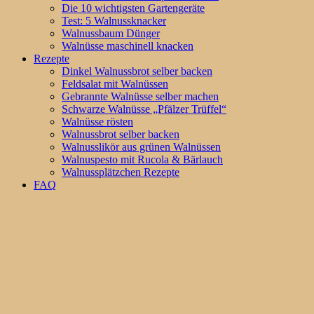
Die 10 wichtigsten Gartengeräte
Test: 5 Walnussknacker
Walnussbaum Dünger
Walnüsse maschinell knacken
Rezepte
Dinkel Walnussbrot selber backen
Feldsalat mit Walnüssen
Gebrannte Walnüsse selber machen
Schwarze Walnüsse „Pfälzer Trüffel“
Walnüsse rösten
Walnussbrot selber backen
Walnusslikör aus grünen Walnüssen
Walnuspesto mit Rucola & Bärlauch
Walnussplätzchen Rezepte
FAQ