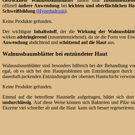
Getrocknete Walnussbaumblätter
haben eine
zusammenziehe
offiziell
äußere
Anwendung
bei
leichten und oberflächlichen
Ha
Schweißbildung
(
Hyperhidrosis
).
Keine Produkte gefunden.
Der wichtigste
Inhaltsstoff
, der die
Wirkung der Walnussblätte
wirken
adstringierend
(zusammenziehend), da sie die Form von Eiwe
Anwendung
abdichtend und
schützend auf die Haut
aus.
Walnussbaumblätter bei entzündeter Haut
Walnussbaumblätter sind besonders hilfreich bei der Behandlung v
egal, ob es sich bei den Hautproblemen um Entzündungen durch
dauerhaft-juckenden Entzündungen der obersten Hautschicht verwend
Keine Produkte gefunden.
Einmal auf die betroffene Hautstelle aufgetragen, bildet sich dor
undurchlässig
. Auf diese Weise können sich Bakterien und Pilze n
Ekzeme viel schneller ab und die Haut kann sich besser regeneriere