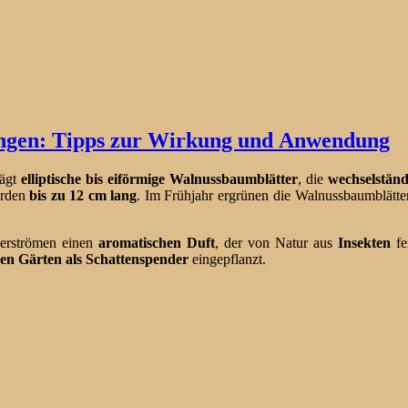
ngen: Tipps zur Wirkung und Anwendung
rägt
elliptische bis eiförmige
Walnussbaumblätter
, die
wechselständ
rden
bis zu 12 cm lang
. Im Frühjahr ergrünen die Walnussbaumblätt
verströmen einen
aromatischen Duft
, der von Natur aus
Insekten
fe
en Gärten als Schattenspender
eingepflanzt.