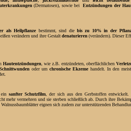
nde, antiseptische
,
juckreizmildernde
und
leicht betäubend
uterkrankungen
(Dermatosen), sowie bei
Entzündungen der Hau
r als Heilpflanze
bestimmt, sind die
bis zu 10% in der Pflanz
ißen verändern und ihre Gestalt
denaturieren
(verändern). Dieser Eff
on
Hautentzündungen
, wie z.B. entzündeten, oberflächlichen
Verlet
Schnittwunden
oder um
chronische Ekzeme
handelt. In den meis
et.
t ein
sanfter Schutzfilm
, der sich aus den Gerbstoffen entwickelt.
icht mehr vermehren und sie sterben schließlich ab. Durch ihre Bekä
n. Walnussbaumblätter eignen sich zudem zur unterstützenden Behandlu