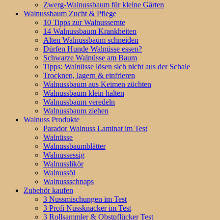
Zwerg-Walnussbaum für kleine Gärten
Walnussbaum Zucht & Pflege
10 Tipps zur Walnussernte
14 Walnussbaum Krankheiten
Alten Walnussbaum schneiden
Dürfen Hunde Walnüsse essen?
Schwarze Walnüsse am Baum
Tipps: Walnüsse lösen sich nicht aus der Schale
Trocknen, lagern & einfrieren
Walnussbaum aus Keimen züchten
Walnussbaum klein halten
Walnussbaum veredeln
Walnussbaum ziehen
Walnuss Produkte
Parador Walnuss Laminat im Test
Walnüsse
Walnussbaumblätter
Walnussessig
Walnusslikör
Walnussöl
Walnussschnaps
Zubehör kaufen
3 Nussmischungen im Test
3 Profi Nussknacker im Test
3 Rollsammler & Obstpflücker Test