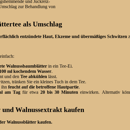
ngshemmende und Juckreiz-
e-Umschlag zur Behandlung von
tertee als Umschlag
rflächlich entzündete Haut, Ekzeme und übermäßiges Schwitzen
z
einfach:
ete Walnussbaumblätter
in ein Tee-Ei.
100 ml kochendem Wasser
.
rnt und den
Tee abkühlen
lässt.
zen, tränken Sie ein kleines Tuch in dem Tee.
e ihn
feucht auf die betroffene Hautpartie
.
mal am Tag
für etwa
20 bis 30 Minuten
einwirken. Alternativ kön
r und Walnussextrakt kaufen
er Walnussblätter kaufen.