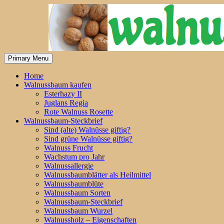
Skip
to
content
Primary Menu
Home
Walnussbaum kaufen
Esterhazy II
Juglans Regia
Rote Walnuss Rosette
Walnussbaum-Steckbrief
Sind (alte) Walnüsse giftig?
Sind grüne Walnüsse giftig?
Walnuss Frucht
Wachstum pro Jahr
Walnussallergie
Walnussbaumblätter als Heilmittel
Walnussbaumblüte
Walnussbaum Sorten
Walnussbaum-Steckbrief
Walnussbaum Wurzel
Walnussholz – Eigenschaften