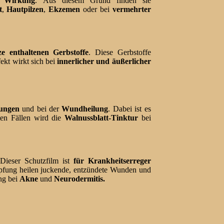
e Wirkung
. Aus diesem Grund finden sie
t
,
Hautpilzen
,
Ekzemen
oder bei
vermehrter
e enthaltenen Gerbstoffe
. Diese Gerbstoffe
ekt wirkt sich bei
innerlicher
und äußerlicher
zungen
und bei der
Wundheilung
. Dabei ist es
ten Fällen wird die
Walnussblatt-Tinktur
bei
 Dieser Schutzfilm ist
für Krankheitserreger
mpfung heilen juckende, entzündete Wunden und
ng bei
Akne
und
Neurodermitis.