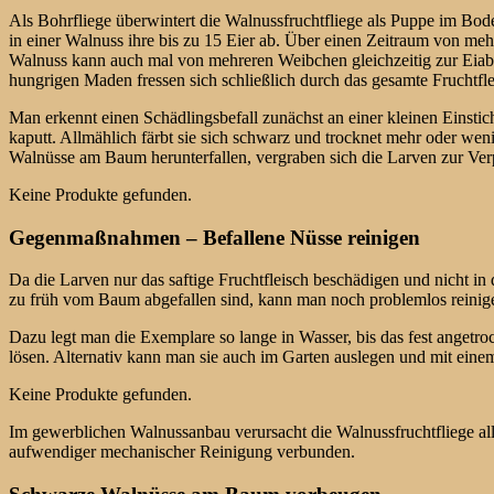
Als Bohrfliege überwintert die Walnussfruchtfliege als Puppe im B
in einer Walnuss ihre bis zu 15 Eier ab. Über einen Zeitraum von me
Walnuss kann auch mal von mehreren Weibchen gleichzeitig zur Eiabla
hungrigen Maden fressen sich schließlich durch das gesamte Fruchtfle
Man erkennt einen Schädlingsbefall zunächst an einer kleinen Einstich
kaputt. Allmählich färbt sie sich schwarz und trocknet mehr oder we
Walnüsse am Baum herunterfallen, vergraben sich die Larven zur Ve
Keine Produkte gefunden.
Gegenmaßnahmen – Befallene Nüsse reinigen
Da die Larven nur das saftige Fruchtfleisch beschädigen und nicht i
zu früh vom Baum abgefallen sind, kann man noch problemlos reinig
Dazu legt man die Exemplare so lange in Wasser, bis das fest angetr
lösen. Alternativ kann man sie auch im Garten auslegen und mit einem
Keine Produkte gefunden.
Im gewerblichen Walnussanbau verursacht die Walnussfruchtfliege all
aufwendiger mechanischer Reinigung verbunden.