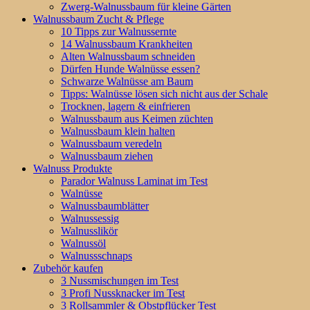
Zwerg-Walnussbaum für kleine Gärten
Walnussbaum Zucht & Pflege
10 Tipps zur Walnussernte
14 Walnussbaum Krankheiten
Alten Walnussbaum schneiden
Dürfen Hunde Walnüsse essen?
Schwarze Walnüsse am Baum
Tipps: Walnüsse lösen sich nicht aus der Schale
Trocknen, lagern & einfrieren
Walnussbaum aus Keimen züchten
Walnussbaum klein halten
Walnussbaum veredeln
Walnussbaum ziehen
Walnuss Produkte
Parador Walnuss Laminat im Test
Walnüsse
Walnussbaumblätter
Walnussessig
Walnusslikör
Walnussöl
Walnussschnaps
Zubehör kaufen
3 Nussmischungen im Test
3 Profi Nussknacker im Test
3 Rollsammler & Obstpflücker Test