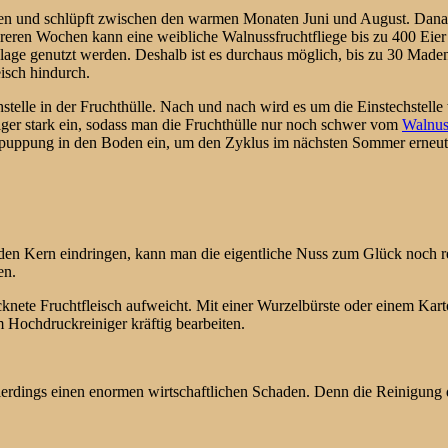
oden und schlüpft zwischen den warmen Monaten Juni und August. Dana
hreren Wochen kann eine weibliche Walnussfruchtfliege bis zu 400 Eier
ge genutzt werden. Deshalb ist es durchaus möglich, bis zu 30 Maden 
isch hindurch.
stelle in der Fruchthülle. Nach und nach wird es um die Einstechstelle
niger stark ein, sodass man die Fruchthülle nur noch schwer vom
Walnus
rpuppung in den Boden ein, um den Zyklus im nächsten Sommer erneut
n den Kern eindringen, kann man die eigentliche Nuss zum Glück noch r
en.
ocknete Fruchtfleisch aufweicht. Mit einer Wurzelbürste oder einem Ka
 Hochdruckreiniger kräftig bearbeiten.
erdings einen enormen wirtschaftlichen Schaden. Denn die Reinigung de