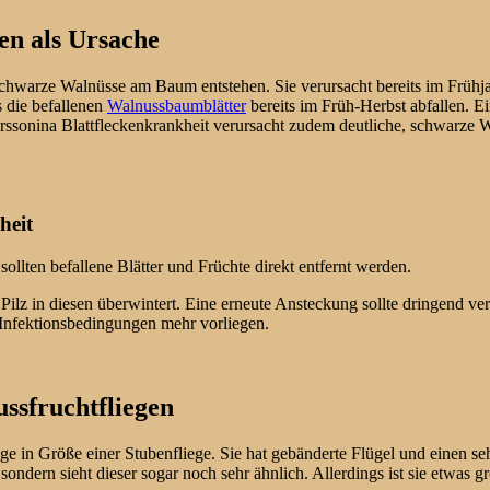
n als Ursache
schwarze Walnüsse am Baum entstehen. Sie verursacht bereits im Frühj
s die befallenen
Walnussbaumblätter
bereits im Früh-Herbst abfallen. E
rssonina Blattfleckenkrankheit verursacht zudem deutliche, schwarze
heit
llten befallene Blätter und Früchte direkt entfernt werden.
 Pilz in diesen überwintert. Eine erneute Ansteckung sollte dringend 
n Infektionsbedingungen mehr vorliegen.
sfruchtfliegen
ege in Größe einer Stubenfliege. Sie hat gebänderte Flügel und einen se
sondern sieht dieser sogar noch sehr ähnlich. Allerdings ist sie etwas g