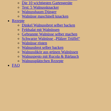
Die 10 wichtigsten Gartengeräte
Test: 5 Walnussknacker
Walnussbaum Dünger
Walnüsse maschinell knacken
Rezepte
Dinkel Walnussbrot selber backen
Feldsalat mit Walnüssen
Gebrannte Walnüsse selber machen
Schwarze Walnüsse „Pfälzer Trüffel“
Walnüsse rösten
Walnussbrot selber backen
Walnusslikör aus grünen Walnüssen
Walnuspesto mit Rucola & Bärlauch
Walnussplätzchen Rezepte
FAQ