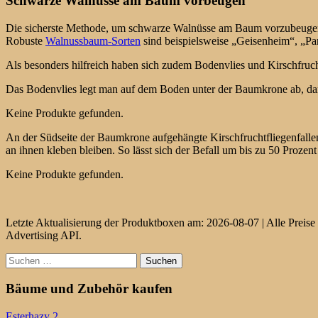
Schwarze Walnüsse am Baum vorbeugen
Die sicherste Methode, um schwarze Walnüsse am Baum vorzubeugen is
Robuste
Walnussbaum-Sorten
sind beispielsweise „Geisenheim“, „Pa
Als besonders hilfreich haben sich zudem Bodenvlies und Kirschfruch
Das Bodenvlies legt man auf dem Boden unter der Baumkrone ab, dam
Keine Produkte gefunden.
An der Südseite der Baumkrone aufgehängte Kirschfruchtfliegenfallen h
an ihnen kleben bleiben. So lässt sich der Befall um bis zu 50 Prozent
Keine Produkte gefunden.
Letzte Aktualisierung der Produktboxen am: 2026-08-07 | Alle Preise 
Advertising API.
Suchen
nach:
Bäume und Zubehör kaufen
Esterhazy 2