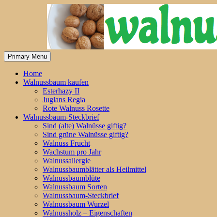
Skip
to
content
Primary Menu
Home
Walnussbaum kaufen
Esterhazy II
Juglans Regia
Rote Walnuss Rosette
Walnussbaum-Steckbrief
Sind (alte) Walnüsse giftig?
Sind grüne Walnüsse giftig?
Walnuss Frucht
Wachstum pro Jahr
Walnussallergie
Walnussbaumblätter als Heilmittel
Walnussbaumblüte
Walnussbaum Sorten
Walnussbaum-Steckbrief
Walnussbaum Wurzel
Walnussholz – Eigenschaften